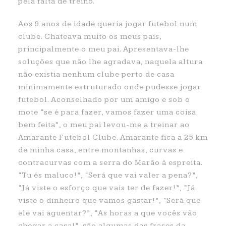
pela falta de treino.
Aos 9 anos de idade queria jogar futebol num
clube. Chateava muito os meus pais,
principalmente o meu pai. Apresentava-lhe
soluções que não lhe agradava, naquela altura
não existia nenhum clube perto de casa
minimamente estruturado onde pudesse jogar
futebol. Aconselhado por um amigo e sob o
mote “se é para fazer, vamos fazer uma coisa
bem feita”, o meu pai levou-me a treinar ao
Amarante Futebol Clube. Amarante fica a 25 km
de minha casa, entre montanhas, curvas e
contracurvas com a serra do Marão à espreita.
“Tu és maluco!”, “Será que vai valer a pena?”,
“Já viste o esforço que vais ter de fazer!”, “Já
viste o dinheiro que vamos gastar!”, “Será que
ele vai aguentar?”, “As horas a que vocês vão
chegar a casa!”, são algumas das frases da