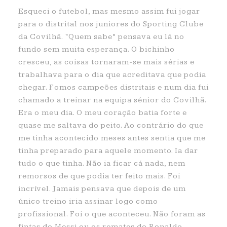
Esqueci o futebol, mas mesmo assim fui jogar
para o distrital nos juniores do Sporting Clube
da Covilhã. “Quem sabe” pensava eu lá no
fundo sem muita esperança. O bichinho
cresceu, as coisas tornaram-se mais sérias e
trabalhava para o dia que acreditava que podia
chegar. Fomos campeões distritais e num dia fui
chamado a treinar na equipa sénior do Covilhã.
Era o meu dia. O meu coração batia forte e
quase me saltava do peito. Ao contrário do que
me tinha acontecido meses antes sentia que me
tinha preparado para aquele momento. Ia dar
tudo o que tinha. Não ia ficar cá nada, nem
remorsos de que podia ter feito mais. Foi
incrível. Jamais pensava que depois de um
único treino iria assinar logo como
profissional. Foi o que aconteceu. Não foram as
fintas do Messi ou os remates do Ronaldo,