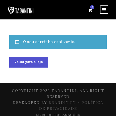
0
O seu carrinho está vazio.
Voltar para a loja
COPYRIGHT 2022 TARANTINI, ALL RIGHT
RESERVED
DEVELOPED BY
BRANDIT.PT
-
POLÍTICA
DE PRIVACIDADE
LIVRO DE RECLAMAÇÕES